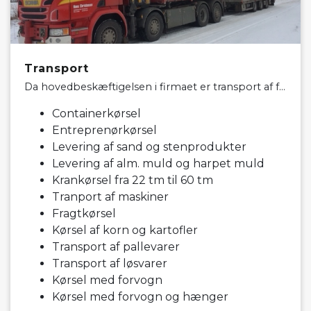
Transport
Da hovedbeskæftigelsen i firmaet er transport af forskellig gods udfører vi en lang række forskellige opgaver. Her kan bla. nævnes:
Containerkørsel
Entreprenørkørsel
Levering af sand og stenprodukter
Levering af alm. muld og harpet muld
Krankørsel fra 22 tm til 60 tm
Tranport af maskiner
Fragtkørsel
Kørsel af korn og kartofler
Transport af pallevarer
Transport af løsvarer
Kørsel med forvogn
Kørsel med forvogn og hænger