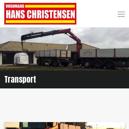
Gå
til
hovedindhold
Transport