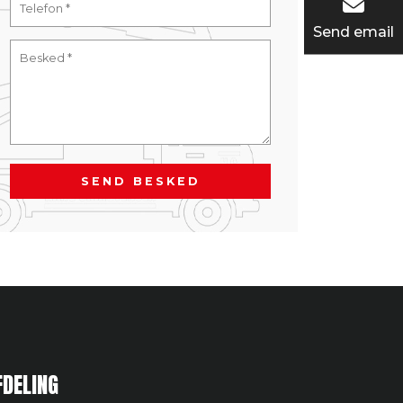
Send email
FDELING