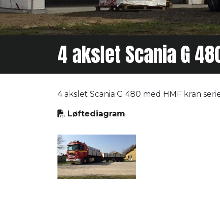
4 akslet Scania G 48
4 akslet Scania G 480 med HMF kran seri
Løftediagram