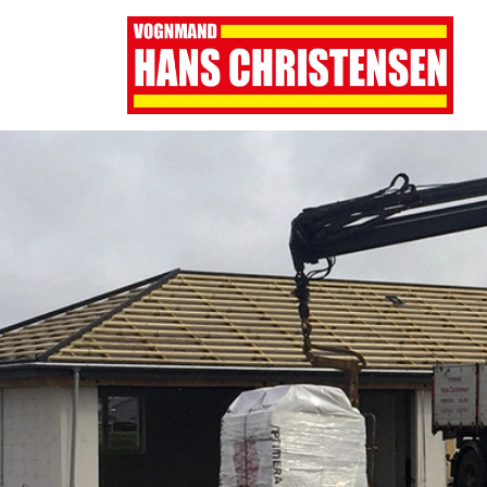
Gå
til
hovedindhold